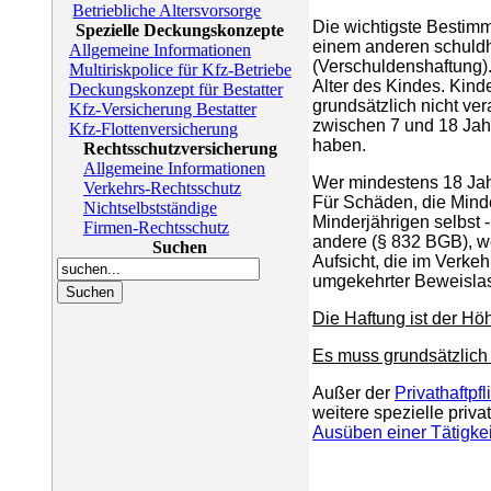
Betriebliche Altersvorsorge
Die wichtigste Bestim
Spezielle Deckungskonzepte
einem anderen schuldh
Allgemeine Informationen
(Verschuldenshaftung).
Multiriskpolice für Kfz-Betriebe
Alter des Kindes. Kind
Deckungskonzept für Bestatter
grundsätzlich nicht ver
Kfz-Versicherung Bestatter
zwischen 7 und 18 Jahre
Kfz-Flottenversicherung
haben.
Rechtsschutzversicherung
Allgemeine Informationen
Wer mindestens 18 Jahre 
Verkehrs-Rechtsschutz
Für Schäden, die Minde
Nichtselbstständige
Minderjährigen selbst -
Firmen-Rechtsschutz
andere (§ 832 BGB), w
Suchen
Aufsicht, die im Verke
umgekehrter Beweislas
Die Haftung ist der Hö
Es muss grundsätzlich 
Außer der
Privathaftpf
weitere spezielle privat
Ausüben einer Tätigkeit