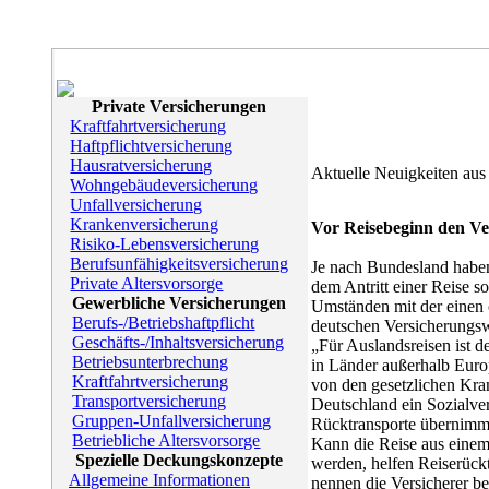
Private Versicherungen
Kraftfahrtversicherung
Haftpflichtversicherung
Hausratversicherung
Aktuelle Neuigkeiten aus
Wohngebäudeversicherung
Unfallversicherung
Krankenversicherung
Vor Reisebeginn den Ve
Risiko-Lebensversicherung
Berufsunfähigkeitsversicherung
Je nach Bundesland haben
Private Altersvorsorge
dem Antritt einer Reise s
Gewerbliche Versicherungen
Umständen mit der einen 
Berufs-/Betriebshaftpflicht
deutschen Versicherungswi
Geschäfts-/Inhaltsversicherung
„Für Auslandsreisen ist d
Betriebsunterbrechung
in Länder außerhalb Euro
Kraftfahrtversicherung
von den gesetzlichen Kr
Transportversicherung
Deutschland ein Sozialv
Gruppen-Unfallversicherung
Rücktransporte übernimmt
Betriebliche Altersvorsorge
Kann die Reise aus einem
Spezielle Deckungskonzepte
werden, helfen Reiserück
Allgemeine Informationen
nennen die Versicherer be