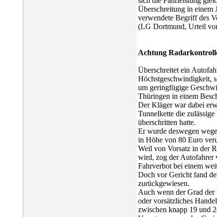
sich die Fahrleistung gle
Überschreitung in einem J
verwendete Begriff des Ve
(LG Dortmund, Urteil vo
Achtung Radarkontroll
Überschreitet ein Autofah
Höchstgeschwindigkeit, so
um geringfügige Geschwin
Thüringen in einem Besch
Der Kläger war dabei erw
Tunnelkette die zulässig
überschritten hatte.
Er wurde deswegen wegen
in Höhe von 80 Euro verur
Weil von Vorsatz in der 
wird, zog der Autofahrer
Fahrverbot bei einem weite
Doch vor Gericht fand de
zurückgewiesen.
Auch wenn der Grad der Üb
oder vorsätzliches Handel
zwischen knapp 19 und 24