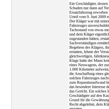
Ein Geschädigter, dessen
Schaden nur dann auf Neu
Ersatzfahrzeug erworben 
Urteil vom 9. Juni 2009 
Der Kläger war mit sein
Fahrzeuges unverschuldet 
Tachostand von etwas me
und dem Kläger eigentlic
zugestanden hätten, ersta
Sachverständigen ermitte
Begehren des Klägers, ih
erstatten, lehnte der Ver
gleichwertigen, fabrikneu
Klage hatte der Mann kei
eines Neuwagens, der zum
1.000 Kilometer aufweist,
die Anschaffung eines gl
solchen Fahrzeuges nachw
zum Reparaturaufwand höh
das besondere Interesse 
das Gericht. Ein solches 
Geschädigter auf den Kauf
Grund für die Gewährung 
Recht abgelehnt, dem Klä
erstatten.