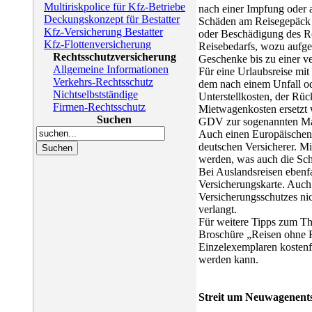
Multiriskpolice für Kfz-Betriebe
nach einer Impfung oder 
Deckungskonzept für Bestatter
Schäden am Reisegepäck e
Kfz-Versicherung Bestatter
oder Beschädigung des Re
Kfz-Flottenversicherung
Reisebedarfs, wozu aufg
Rechtsschutzversicherung
Geschenke bis zu einer v
Allgemeine Informationen
Für eine Urlaubsreise mit
Verkehrs-Rechtsschutz
dem nach einem Unfall od
Nichtselbstständige
Unterstellkosten, der Rü
Firmen-Rechtsschutz
Mietwagenkosten ersetzt 
Suchen
GDV zur sogenannten Ma
Auch einen Europäischen 
deutschen Versicherer. Mi
werden, was auch die Sch
Bei Auslandsreisen eben
Versicherungskarte. Auch
Versicherungsschutzes ni
verlangt.
Für weitere Tipps zum Th
Broschüre „Reisen ohne Ri
Einzelexemplaren kostenfr
werden kann.
Streit um Neuwagenent