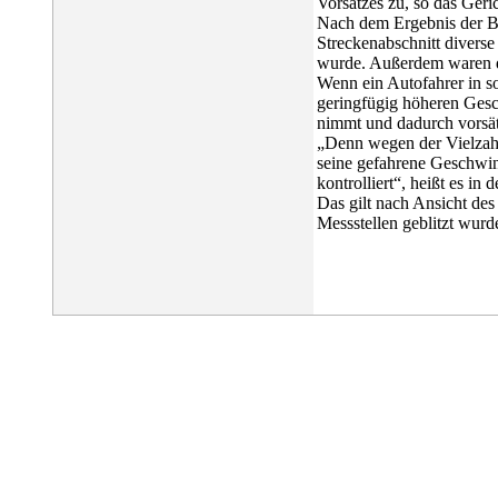
Vorsatzes zu, so das Geric
Nach dem Ergebnis der B
Streckenabschnitt divers
wurde. Außerdem waren de
Wenn ein Autofahrer in so e
geringfügig höheren Gesc
nimmt und dadurch vorsät
„Denn wegen der Vielzahl
seine gefahrene Geschwin
kontrolliert“, heißt es i
Das gilt nach Ansicht des
Messstellen geblitzt wurd