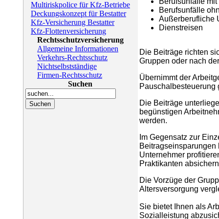
Berufsunfälle mi
Multiriskpolice für Kfz-Betriebe
Berufsunfälle oh
Deckungskonzept für Bestatter
Außerberufliche U
Kfz-Versicherung Bestatter
Dienstreisen
Kfz-Flottenversicherung
Rechtsschutzversicherung
Allgemeine Informationen
Die Beiträge richten s
Verkehrs-Rechtsschutz
Gruppen oder nach de
Nichtselbstständige
Firmen-Rechtsschutz
Übernimmt der Arbeitge
Suchen
Pauschalbesteuerung g
Die Beiträge unterlieg
begünstigen Arbeitnehm
werden.
Im Gegensatz zur Einz
Beitragseinsparungen b
Unternehmer profitieren
Praktikanten absichern
Die Vorzüge der Gruppe
Altersversorgung vergl
Sie bietet Ihnen als Ar
Sozialleistung abzusic