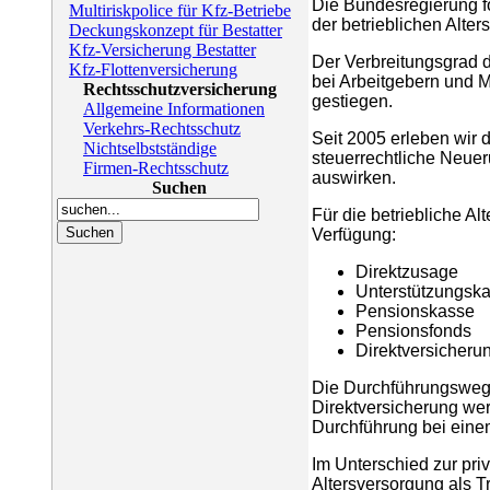
Die Bundesregierung for
Multiriskpolice für Kfz-Betriebe
der betrieblichen Alter
Deckungskonzept für Bestatter
Kfz-Versicherung Bestatter
Der Verbreitungsgrad d
Kfz-Flottenversicherung
bei Arbeitgebern und Mi
Rechtsschutzversicherung
gestiegen.
Allgemeine Informationen
Verkehrs-Rechtsschutz
Seit 2005 erleben wir 
Nichtselbstständige
steuerrechtliche Neuer
Firmen-Rechtsschutz
auswirken.
Suchen
Für die betriebliche A
Verfügung:
Direktzusage
Unterstützungsk
Pensionskasse
Pensionsfonds
Direktversicheru
Die Durchführungsweg
Direktversicherung we
Durchführung bei einem
Im Unterschied zur priv
Altersversorgung als T