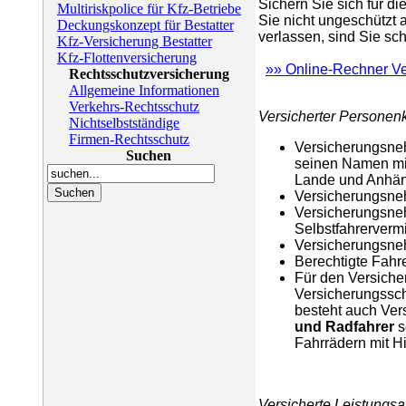
Sichern Sie sich für d
Multiriskpolice für Kfz-Betriebe
Sie nicht ungeschützt
Deckungskonzept für Bestatter
verlassen, sind Sie sc
Kfz-Versicherung Bestatter
Kfz-Flottenversicherung
»» Online-Rechner V
Rechtsschutzversicherung
Allgemeine Informationen
Verkehrs-Rechtsschutz
Versicherter Personenk
Nichtselbstständige
Firmen-Rechtsschutz
Versicherungsneh
Suchen
seinen Namen mi
Lande und Anhä
Versicherungsne
Versicherungsne
Selbstfahrerverm
Versicherungsneh
Berechtigte Fahr
Für den Versiche
Versicherungssc
besteht auch Ver
und Radfahrer
s
Fahrrädern mit Hi
Versicherte Leistungsa