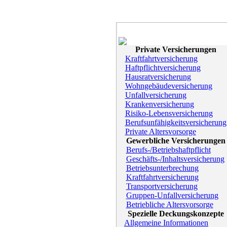
Private Versicherungen
Kraftfahrtversicherung
Haftpflichtversicherung
Hausratversicherung
Wohngebäudeversicherung
Unfallversicherung
Krankenversicherung
Risiko-Lebensversicherung
Berufsunfähigkeitsversicherung
Private Altersvorsorge
Gewerbliche Versicherungen
Berufs-/Betriebshaftpflicht
Geschäfts-/Inhaltsversicherung
Betriebsunterbrechung
Kraftfahrtversicherung
Transportversicherung
Gruppen-Unfallversicherung
Betriebliche Altersvorsorge
Spezielle Deckungskonzepte
Allgemeine Informationen